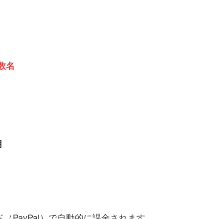
数名
月
（PayPal）で自動的に課金されます。